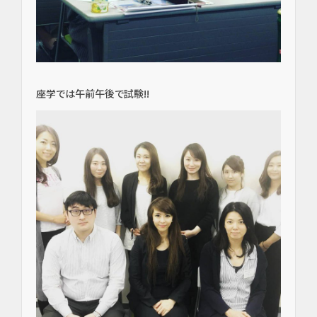
（高
度歯
科医
療／
短期
治
座学では午前午後で試験!!
療）
矯
正・
輪郭
形成
虫
歯・
歯周
病・
根管