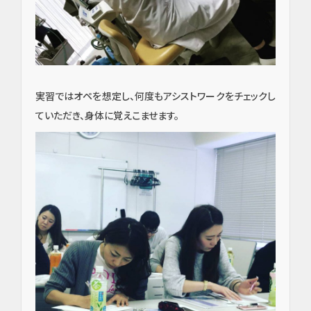
実習ではオペを想定し、何度もアシストワークをチェックし
ていただき、身体に覚えこませます。
イン
プラ
ン
ト・
口腔
外
科・
セラ
ミッ
ク