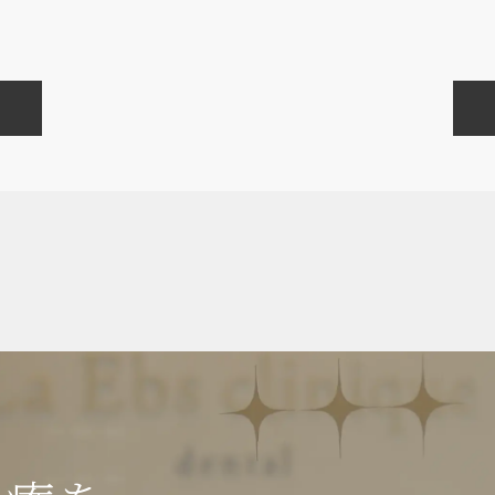
矯正・輪郭形成
虫歯・歯周病・根管治療 他
審美歯科・美容