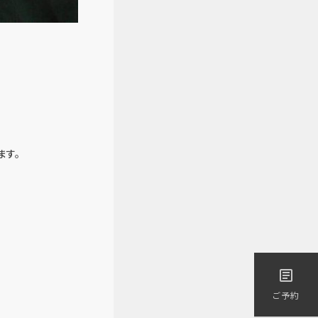
ます。
医療／短期治療）
article
ご予約