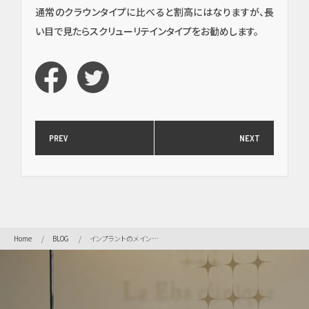
セラ
通常のクラウンタイプに比べると割高にはなりますが、長
ミッ
ク
い目で見たらスクリューリテインタイプをお勧めします。
（高
度歯
科医
療／
短期
治
療）
PREV
NEXT
矯
正・
輪郭
形成
Home
BLOG
インプラントのメインテナンスは、ものすご～く大変だとか？！
虫
歯・
歯周