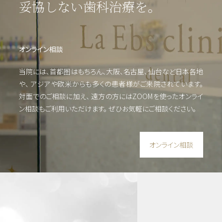
妥協しない歯科治療を。
病・
根管
治療
他
オンライン相談
当院には、首都圏はもちろん、大阪、名古屋、仙台など日本各地
審美
や、
アジアや欧米からも多くの患者様がご来院されています。
歯
対面でのご相談に加え、 遠方の方にはZOOMを使った
オンライ
科・
ン相談もご利用いただけます。
ぜひお気軽にご相談ください。
美容
オンライン相談