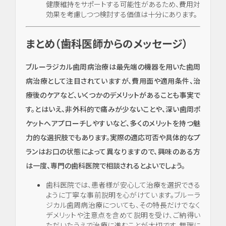
健康維持をサポートする可能性があるため、費用対
効果を考慮しつつ検討する価値は十分にあります。
虫
歯・
まとめ（歯科医師からのメッセージ）
歯周
病・
ブルーラジカル歯周病治療は最先端の機器を用いた歯周
根管
治療
病治療として注目されていますが、費用面や適用条件、治
他
療後のケアなど、いくつかのデメリットがあることも事実で
す。とはいえ、非外科的で痛みが少ないことや、深い歯周ポ
ケットへアプローチしやすいなど、多くのメリットを持つ魅
審美
力的な選択肢でもあります。実際の適応可否や具体的なプ
歯
科・
ランはお口の状態によって異なりますので、興味のある方
美容
は一度、専門の歯科医院で相談されるとよいでしょう。
歯科医院では、患者様が安心して治療を選択できる
ように丁寧な事前説明を心がけています。ブルーラ
ジカル歯周病治療についても、その特長だけでなく
デメリットや注意点を含めて説明を受け、ご納得い
ただいたうえで治療に進むことが大切です。無理に