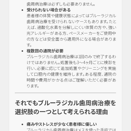
歯周病治療は必ずしも必要ありません。
受けられない場合がある
患者様の体質や健康状態によってはブルーラジカル
歯周病治療を受けられないケースもあります。たと
えば、過酸化水素を分解しにくい体質の方や、強い
光アレルギーがある方、ペースメーカーをご使用中
の方などは安全面から適用外になる場合がありま
す。
複数回の通院が必要
ブルーラジカル歯周病治療は1回のみで終了するわ
けではありません。処置後も3〜4ヶ月ごとに検診を
行い、必要に応じて追加処置やクリーニングを実施
して口腔内の健康を維持します。ある程度、通院の
時間や費用がかかる点はご理解いただく必要があ
ります。
それでもブルーラジカル歯周病治療を
選択肢の一つとして考えられる理由
イン
プラ
痛みやストレスが少なく患者様に優しい
ン
ブルーラジカル歯周病治療はメスを使った手術では