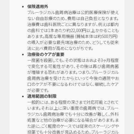
保険適用外
ブルーラジカル歯周病治療は公的医療保険が使え
ない自由診療のため、費用は自己負担となります。
治療費は歯科医院ごとに異なりますが、例えば都内
の歯科では1本あたり約22,000円以上かかることも
あります。高度な専用機器（機械本体は約500万円）
の導入が必要な最先端治療のため、どうしても従来
法に比べ費用が高めになりがちです。
治療後のケアが重要
一度菌を殺菌しても、その状態はおおよそ3ヶ月程度
で変化する可能性があり、その後は再び歯周病菌
が増殖する恐れがあります。つまり、ブルーラジカル
歯周病治療を受けたからといって今後の通院やお
口のケアが不要になるわけではなく、継続したケア
が必要です。
適用範囲の制限
一般的には、ある程度の深さまで対応可能とされて
います。それ以上に深い重度の歯周病では、ブルー
ラジカル歯周病治療でも十分に改善が難しく、外科
処置など他の治療が必要になる場合があります。ま
た逆に、ごく軽度のケースでは従来のスケーリングや
投薬でも十分改善が見込めるため、ブルーラジカル