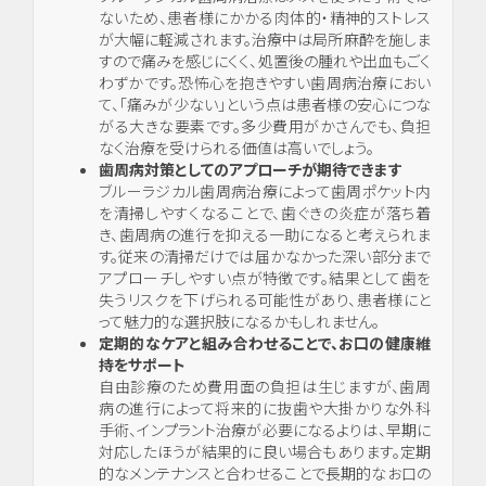
ト・
ないため、患者様にかかる肉体的・精神的ストレス
口腔
が大幅に軽減されます。治療中は局所麻酔を施しま
外
すので痛みを感じにくく、処置後の腫れや出血もごく
科・
わずかです。恐怖心を抱きやすい歯周病治療におい
て、「痛みが少ない」という点は患者様の安心につな
セラ
がる大きな要素です。多少費用がかさんでも、負担
ミッ
なく治療を受けられる価値は高いでしょう。
ク
歯周病対策としてのアプローチが期待できます
（高
ブルーラジカル歯周病治療によって歯周ポケット内
度歯
を清掃しやすくなることで、歯ぐきの炎症が落ち着
科医
き、歯周病の進行を抑える一助になると考えられま
療／
す。従来の清掃だけでは届かなかった深い部分まで
短期
アプローチしやすい点が特徴です。結果として歯を
治
失うリスクを下げられる可能性があり、患者様にと
療）
って魅力的な選択肢になるかもしれません。
定期的なケアと組み合わせることで、お口の健康維
持をサポート
自由診療のため費用面の負担は生じますが、歯周
矯
病の進行によって将来的に抜歯や大掛かりな外科
正・
手術、インプラント治療が必要になるよりは、早期に
輪郭
対応したほうが結果的に良い場合もあります。定期
形成
的なメンテナンスと合わせることで長期的なお口の