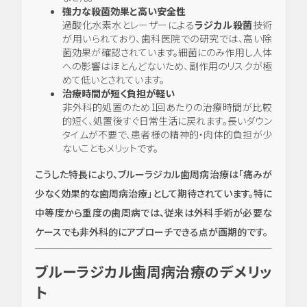
強力な殺菌効果と高い安全性
過酸化水素水とレーザーによる
ラジカル殺菌
技術
が用いられており、歯科医院での研究では、高い除
菌効果が確認されています。細菌にのみ作用し人体
への影響はほとんどないため、副作用のリスクが極
めて低いとされています。
治療時間が短く負担が軽い
非外科的処置のため1回あたりの治療時間が比較
的短く、処置後すぐ日常生活に戻れます。長いダウン
タイムが不要で、患者様の精神的・肉体的負担が少
ないこともメリットです。
こうした特長により、ブルーラジカル歯周病治療は「痛みが
少なく効果的な歯周病治療」として期待されています。特に
中等度から重度の歯周病では、従来は外科手術が必要な
ケースでも非外科的にアプローチできる点が画期的です。
ブルーラジカル歯周病治療のデメリッ
ト