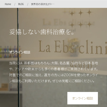
外
Home
BLOG
世界初の液状化ボトックス 『INNOTOX』
科・
セラ
ミッ
ク
（高
妥協しない歯科治療を。
度歯
科医
療／
短期
オンライン相談
治
療）
当院には、首都圏はもちろん、大阪、名古屋、仙台など日本各地
や、
アジアや欧米からも多くの患者様がご来院されています。
対面でのご相談に加え、 遠方の方にはZOOMを使った
オンライ
矯
ン相談もご利用いただけます。
ぜひお気軽にご相談ください。
正・
輪郭
形成
オンライン相談