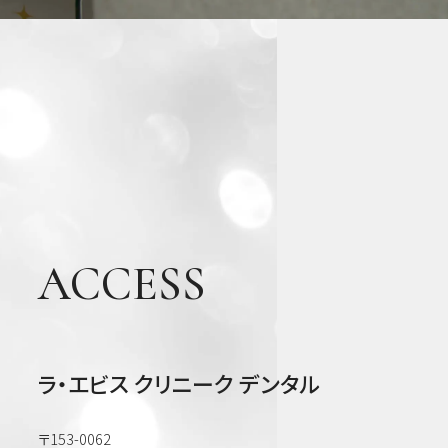
虫
歯・
歯周
病・
根管
治療
他
審美
歯
科・
ACCESS
美容
ラ・エビス クリニーク デンタル
〒153-0062