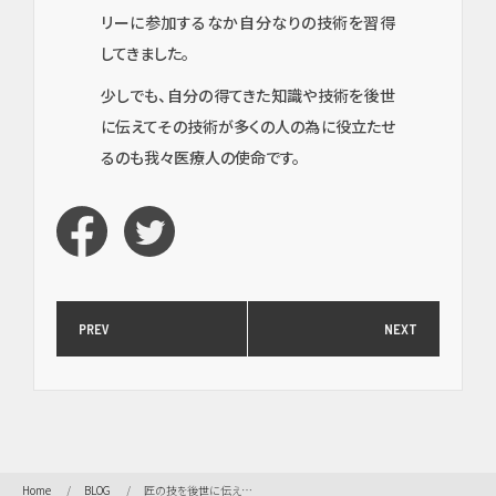
リーに参加するなか自分なりの技術を習得
してきました。
少しでも、自分の得てきた知識や技術を後世
に伝えてその技術が多くの人の為に役立たせ
イン
るのも我々医療人の使命です。
プラ
ン
ト・
口腔
外
科・
セラ
ミッ
PREV
NEXT
ク
（高
度歯
科医
療／
短期
治
Home
BLOG
匠の技を後世に伝えるのも、先任の使命です！