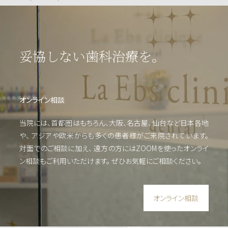
療）
矯
妥協しない歯科治療を。
正・
輪郭
形成
オンライン相談
虫
当院には、首都圏はもちろん、大阪、名古屋、仙台など日本各地
歯・
や、
アジアや欧米からも多くの患者様がご来院されています。
歯周
対面でのご相談に加え、 遠方の方にはZOOMを使った
オンライ
病・
根管
ン相談もご利用いただけます。
ぜひお気軽にご相談ください。
治療
他
オンライン相談
審美