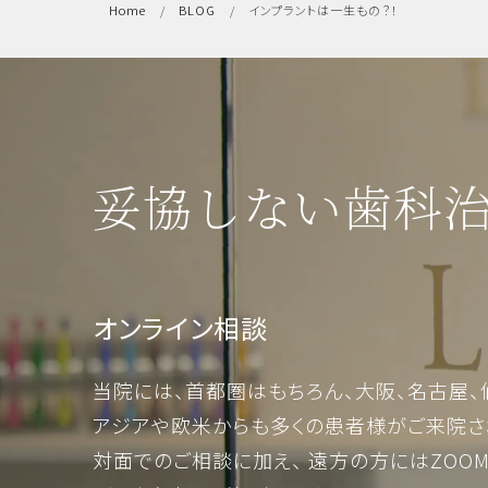
Home
BLOG
インプラントは一生もの？！
妥協しない歯科
オンライン相談
当院には、首都圏はもちろん、大阪、名古屋、
アジアや欧米からも多くの患者様がご来院さ
対面でのご相談に加え、 遠方の方にはZOO