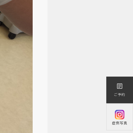
医療／短期治療）
article
ご予約
症例写真