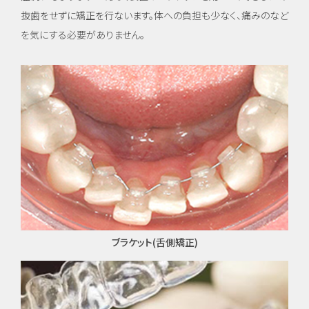
度歯
抜歯をせずに矯正を行ないます。体への負担も少なく、痛みのなど
科医
療／
を気にする必要がありません。
短期
治
療）
矯
正・
輪郭
形成
虫
歯・
ブラケット(舌側矯正)
歯周
病・
根管
治療