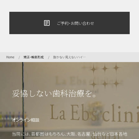
article
ご予約・お問い合わせ
Home
矯正・輪郭形成
抜かない見えないハイブリッド矯正治療 イージーオルソリー
妥協しない歯科治療を。
オンライン相談
当院には、首都圏はもちろん、大阪、名古屋、仙台など日本各地