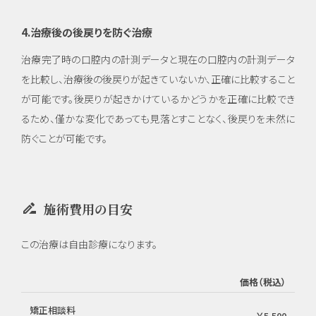
4.治療後の後戻りを防ぐ治療
治療完了時の口腔内の計測データと現在の口腔内の計測データ
を比較し、治療後の後戻りが起きていないか、正確に比較すること
が可能です。後戻りが起きかけているかどうかを正確に比較でき
るため、僅かな変化であっても見落とすことなく、後戻りを未然に
防ぐことが可能です。
drive_file_rename_outline
施術費用の目安
この治療は自由診療になります。
価格（税込）
矯正相談料
￥5,500