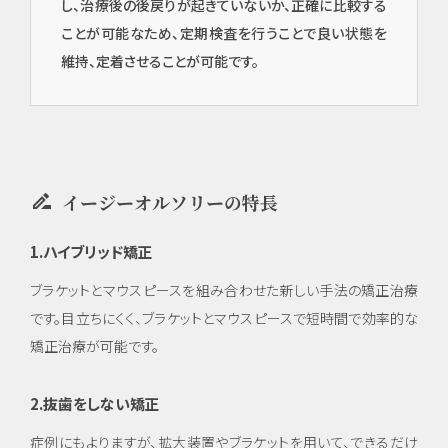
し、治療後の後戻りが起きていないか、正確に比較する
ことが可能なため、定期検査を行うことで良い状態を
維持、定着させることが可能です。
drive_file_rename_outline
イージーオルソリーの特長
イン
プラ
1.ハイブリッド矯正
ン
ト・
ブラケットとマウスピースを組み合わせた新しい手法の矯正治療
口腔
です。目立ちにくく、ブラケットとマウスピースで短時間で効率的な
外
矯正治療が可能です。
科・
セラ
ミッ
2.抜歯をしない矯正
ク
（高
症例にもよりますが、拡大装置やブラケットを用いて、できるだけ