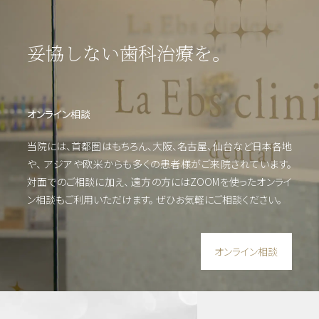
妥協しない歯科治療を。
矯
正・
輪郭
形成
オンライン相談
当院には、首都圏はもちろん、大阪、名古屋、仙台など日本各地
虫
や、
アジアや欧米からも多くの患者様がご来院されています。
歯・
歯周
対面でのご相談に加え、 遠方の方にはZOOMを使った
オンライ
病・
ン相談もご利用いただけます。
ぜひお気軽にご相談ください。
根管
治療
他
オンライン相談
審美
歯