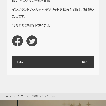
院の『インプラント無料相談』
インプラントのメリット、デメリットを踏まえて詳しく解説い
たします。
何なりとご相談下さいませ。
イン
プラ
ン
ト・
口腔
外
科・
セラ
PREV
NEXT
ミッ
ク
（高
度歯
科医
療／
短期
Home
BLOG
ご好評のインプラント無料相談を引き続き開催しております。
治
療）