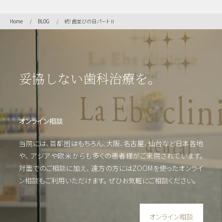
虫
Home
BLOG
続！歯並びの日パートⅡ
歯・
歯周
病・
根管
治療
妥協しない歯科治療を。
他
審美
オンライン相談
歯
科・
当院には、首都圏はもちろん、大阪、名古屋、仙台など日本各地
美容
や、
アジアや欧米からも多くの患者様がご来院されています。
対面でのご相談に加え、 遠方の方にはZOOMを使った
オンライ
ン相談もご利用いただけます。
ぜひお気軽にご相談ください。
オンライン相談