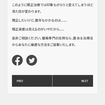
口腔
このように矯正治療では印象もがらりと変えてしまうほど
外
見た目が変わります。
科・
セラ
矯正したいけど、数年もかかるのは、、、、
ミッ
ク
矯正装置は見えるのがいやだから、、、
（高
度歯
是非ご相談ください。審美専門の当院なら、数ある治療法
科医
からあなたに最適な方法をご提案いたします。
療／
短期
治
療）
矯
PREV
NEXT
正・
輪郭
形成