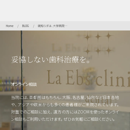
ト・
口腔
外
科・
Home
BLOG
親知らずは、大学病院でしか抜けない？！
セラ
ミッ
ク
（高
度歯
妥協しない歯科治療を。
科医
療／
短期
治
療）
オンライン相談
当院には、首都圏はもちろん、大阪、名古屋、仙台など日本各地
や、
アジアや欧米からも多くの患者様がご来院されています。
矯
正・
対面でのご相談に加え、 遠方の方にはZOOMを使った
オンライ
輪郭
ン相談もご利用いただけます。
ぜひお気軽にご相談ください。
形成