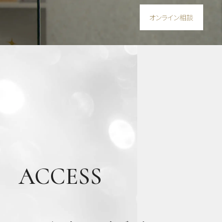
オンライン相談
虫
歯・
歯周
病・
根管
治療
他
審美
歯
科・
美容
ACCESS