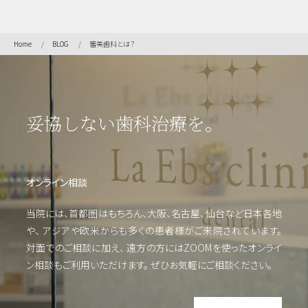
短期
治
療）
Home
BLOG
審美歯科とは？
矯
正・
輪郭
妥協しない歯科治療を。
形成
虫
オンライン相談
歯・
歯周
当院には、首都圏はもちろん、大阪、名古屋、仙台など日本各地
病・
や、
アジアや欧米からも多くの患者様がご来院されています。
根管
対面でのご相談に加え、 遠方の方にはZOOMを使った
オンライ
治療
ン相談もご利用いただけます。
ぜひお気軽にご相談ください。
他