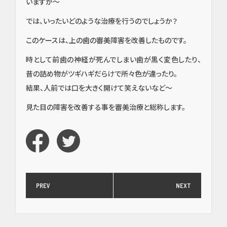
いますが〜
では、いったいどのような治療を行うのでしょうか？
このケースは、上の歯の審美障害を改善したものです。
時として前歯の神経が死んでしまい歯が黒く変色したり、
昔の詰め物がツギハギだらけで所々色が違ったり。
イン
結果、人前では口を大きく開けて笑えないなど〜
プラ
ン
見た目の障害を改善する事を審美治療と総称します。
ト・
口腔
外
科・
セラ
ミッ
ク
PREV
NEXT
（高
度歯
科医
療／