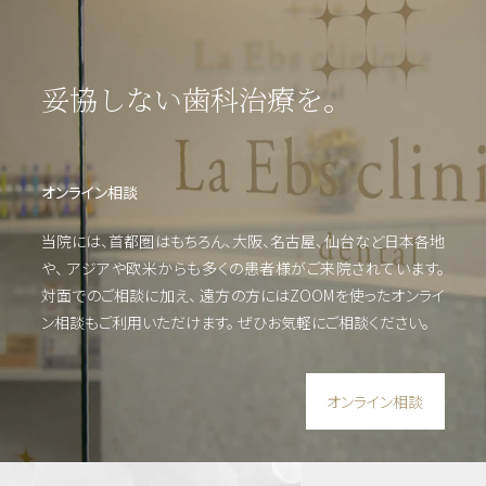
科・
セラ
ミッ
ク
妥協しない歯科治療を。
（高
度歯
科医
療／
オンライン相談
短期
治
当院には、首都圏はもちろん、大阪、名古屋、仙台など日本各地
療）
や、
アジアや欧米からも多くの患者様がご来院されています。
対面でのご相談に加え、 遠方の方にはZOOMを使った
オンライ
ン相談もご利用いただけます。
ぜひお気軽にご相談ください。
矯
正・
輪郭
形成
オンライン相談
虫