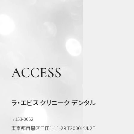
歯・
歯周
病・
根管
治療
他
審美
歯
ACCESS
科・
美容
ラ・エビス クリニーク デンタル
〒153-0062
東京都目黒区三田1-11-29 T2000ビル2F