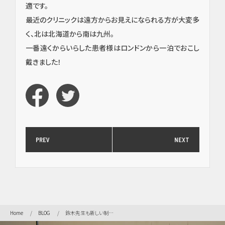
適です。
最近のクリニックは遠方からお見えになられる方が大変多
く、北は北海道から南は九州。
一番遠くからいらした患者様はロンドンから一泊でおこし
戴きました！
PREV
NEXT
イン
プラ
ン
ト・
口腔
Home
BLOG
鈴木先生も新しい制服で、張り切ります！(^_^)v
外