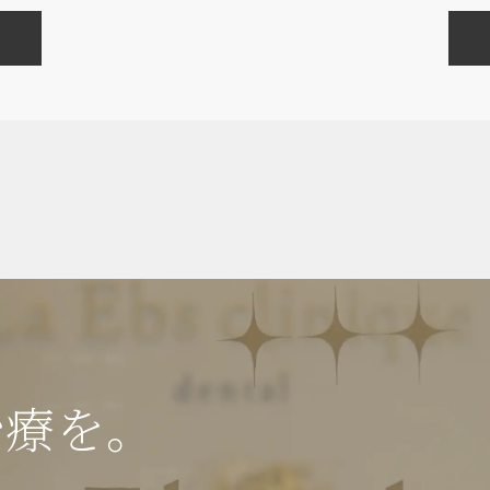
インプラント・口腔外科・セラミック（高度歯科
矯正・輪郭形成
虫歯・歯周病・根管治療 他
治療を。