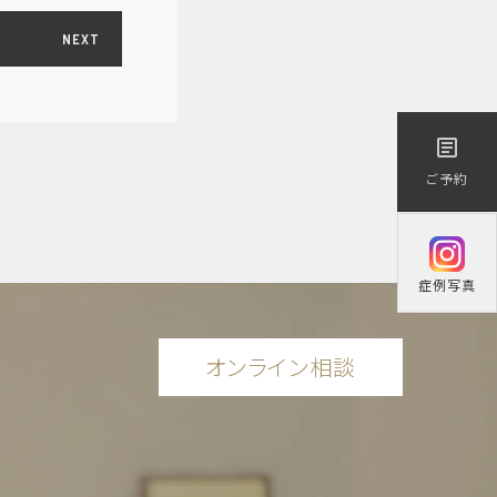
NEXT
医療／短期治療）
article
ご予約
症例写真
オンライン相談