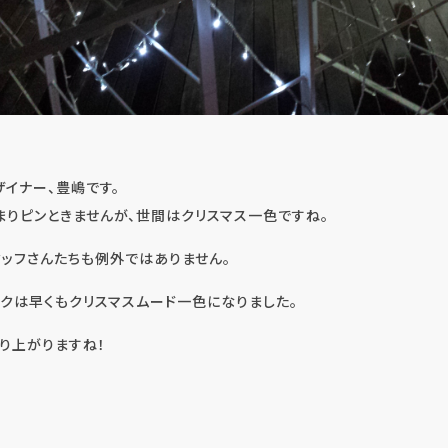
インプラント・口腔外科・セラミック（高度歯科
ザイナー、豊嶋です。
りピンときませんが、世間はクリスマス一色ですね。
矯正・輪郭形成
ッフさんたちも例外ではありません。
クは早くもクリスマスムード一色になりました。
り上がりますね！
虫歯・歯周病・根管治療 他