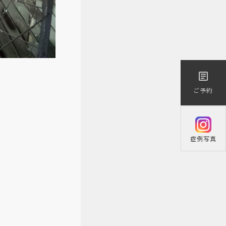
医療／短期治療）
article
ご予約
症例写真