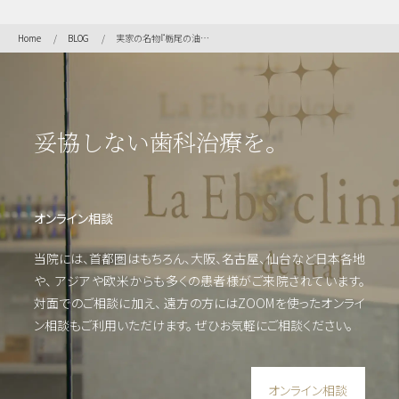
治
療）
Home
BLOG
実家の名物『栃尾の油揚』
矯
正・
妥協しない歯科治療を。
輪郭
形成
オンライン相談
虫
歯・
当院には、首都圏はもちろん、大阪、名古屋、仙台など日本各地
歯周
や、
アジアや欧米からも多くの患者様がご来院されています。
病・
根管
対面でのご相談に加え、 遠方の方にはZOOMを使った
オンライ
治療
ン相談もご利用いただけます。
ぜひお気軽にご相談ください。
他
オンライン相談