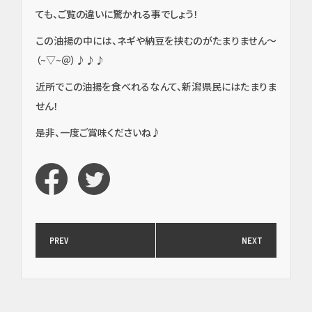
ても、ご覧の違いに驚かれる事でしょう！
この油揚の中には、ネギや納豆を挟むのがたまりません～
（~▽~＠）♪♪♪
近所でこの油揚を食べれるなんて、新潟県民にはたまりま
イン
せん！
プラ
是非、一度ご賞味くださいね♪
ン
ト・
口腔
外
科・
セラ
ミッ
ク
PREV
NEXT
（高
度歯
科医
療／
短期