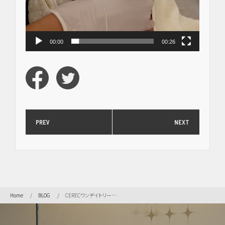
科・
セラ
ミッ
ク
（高
00:00
00:26
度歯
科医
療／
短期
治
療）
PREV
NEXT
矯
正・
輪郭
形成
Home
BLOG
CERECワンデイトリートメント 『型取りから型撮りへ』
虫
歯・