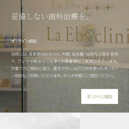
歯周
病・
妥協しない歯科治療を。
根管
治療
他
オンライン相談
審美
当院には、首都圏はもちろん、大阪、名古屋、仙台など日本各地
歯
や、
アジアや欧米からも多くの患者様がご来院されています。
科・
対面でのご相談に加え、 遠方の方にはZOOMを使った
オンライ
美容
ン相談もご利用いただけます。
ぜひお気軽にご相談ください。
オンライン相談