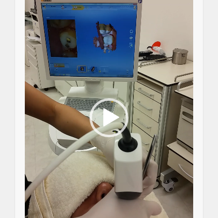
レ
ー
ヤ
ー
イン
プラ
ン
ト・
口腔
外