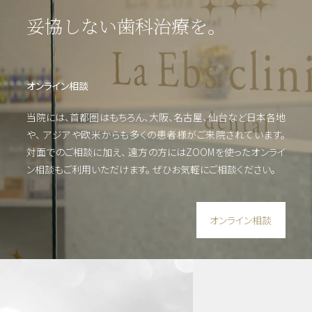
妥協しない歯科治療を。
イン
プラ
オンライン相談
ン
ト・
当院には、首都圏はもちろん、大阪、名古屋、仙台など日本各地
口腔
や、
アジアや欧米からも多くの患者様がご来院されています。
外
科・
対面でのご相談に加え、 遠方の方にはZOOMを使った
オンライ
セラ
ン相談もご利用いただけます。
ぜひお気軽にご相談ください。
ミッ
ク
（高
オンライン相談
度歯
科医
療／
短期
治
療）