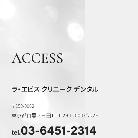
矯
正・
輪郭
形成
ACCESS
虫
歯・
歯周
病・
根管
ラ・エビス クリニーク デンタル
治療
他
〒153-0062
東京都目黒区三田1-11-29 T2000ビル2F
審美
歯
科・