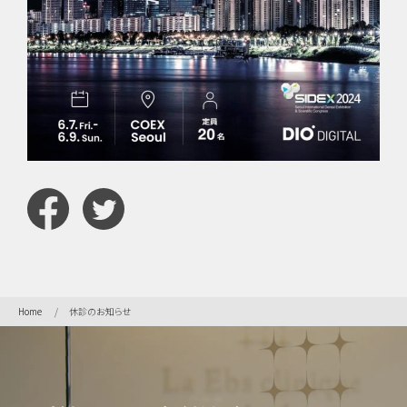
イン
プラ
ン
Home
休診のお知らせ
ト・
口腔
外
科・
セラ