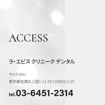
病・
根管
治療
他
ACCESS
審美
歯
科・
美容
ラ・エビス クリニーク デンタル
〒153-0062
東京都目黒区三田1-11-29 T2000ビル2F