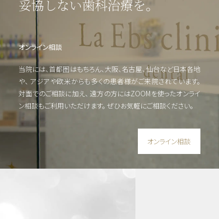
妥協しない歯科治療を。
ミッ
ク
（高
度歯
オンライン相談
科医
療／
当院には、首都圏はもちろん、大阪、名古屋、仙台など日本各地
短期
や、
アジアや欧米からも多くの患者様がご来院されています。
治
療）
対面でのご相談に加え、 遠方の方にはZOOMを使った
オンライ
ン相談もご利用いただけます。
ぜひお気軽にご相談ください。
矯
正・
オンライン相談
輪郭
形成
虫
歯・
歯周