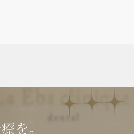
インプラント・口腔外科・セラミック（高度歯科
矯正・輪郭形成
虫歯・歯周病・根管治療 他
治療を。