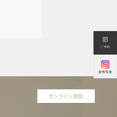
医療／短期治療）
article
ご予約
症例写真
オンライン相談