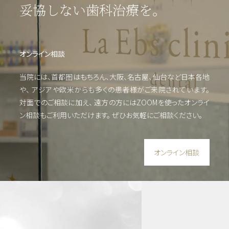
妥協しない歯科治療を。
イン
プラ
オンライン相談
ン
ト・
当院には、首都圏はもちろん、大阪、名古屋、仙台など日本各地
口腔
や、
アジアや欧米からも多くの患者様がご来院されています。
外
対面でのご相談に加え、 遠方の方にはZOOMを使った
オンライ
科・
ン相談もご利用いただけます。
ぜひお気軽にご相談ください。
セラ
ミッ
ク
（高
オンライン相談
度歯
科医
療／
短期
治
療）