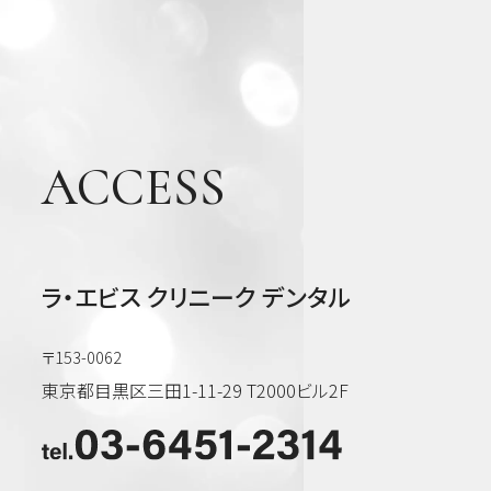
矯
正・
輪郭
形成
ACCESS
虫
歯・
歯周
病・
ラ・エビス クリニーク デンタル
根管
治療
他
〒153-0062
東京都目黒区三田1-11-29 T2000ビル2F
審美
歯
科・