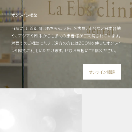
根管
治療
オンライン相談
他
当院には、首都圏はもちろん、大阪、名古屋、仙台など日本各地
や、
アジアや欧米からも多くの患者様がご来院されています。
審美
対面でのご相談に加え、 遠方の方にはZOOMを使った
オンライ
歯
ン相談もご利用いただけます。
ぜひお気軽にご相談ください。
科・
美容
オンライン相談