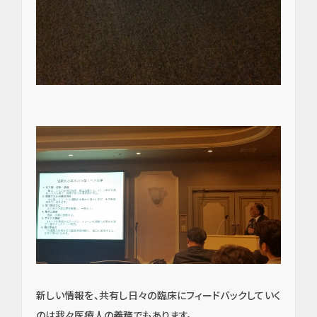
イン
プラ
ン
ト・
口腔
外
科・
新しい情報を、共有し日々の臨床にフィードバックしていく
セラ
のは我々医療人の義務でもあります。
ミッ