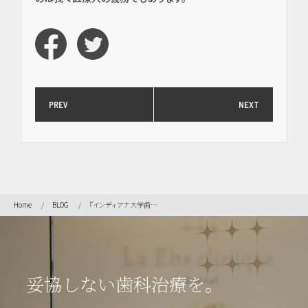
ク
（高
度歯
科医
療／
短期
治
PREV
NEXT
療）
矯
正・
輪郭
Home
BLOG
『インディアナ大学歯学部フェロー会』に出席してきました。
形成
虫
歯・
妥協しない歯科治療を。
歯周
病・