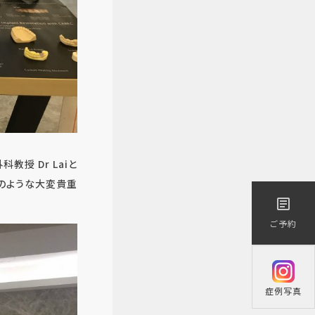
授 Dr Laiと
夢のような大変貴重
医療／短期治療）
article
ご予約
症例写真