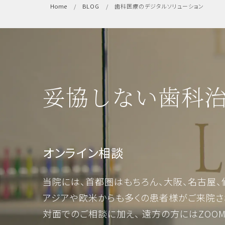
Home
BLOG
歯科医療のデジタルソリューション
妥協しない歯科
オンライン相談
当院には、首都圏はもちろん、大阪、名古屋、
アジアや欧米からも多くの患者様がご来院さ
対面でのご相談に加え、 遠方の方にはZOO