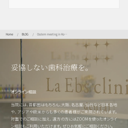
虫
歯・
歯周
Home
BLOG
Osstem meeting in Korea
病・
根管
治療
他
妥協しない歯科治療を。
審美
歯
科・
オンライン相談
美容
当院には、首都圏はもちろん、大阪、名古屋、仙台など日本各地
や、
アジアや欧米からも多くの患者様がご来院されています。
対面でのご相談に加え、 遠方の方にはZOOMを使った
オンライ
ン相談もご利用いただけます。
ぜひお気軽にご相談ください。