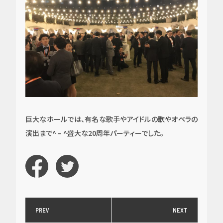
ン
ト・
口腔
外
科・
セラ
ミッ
ク
（高
度歯
科医
療／
巨大なホールでは、有名な歌手やアイドルの歌やオペラの
短期
演出まで^ – ^盛大な20周年パーティーでした。
治
療）
矯
正・
輪郭
PREV
NEXT
形成