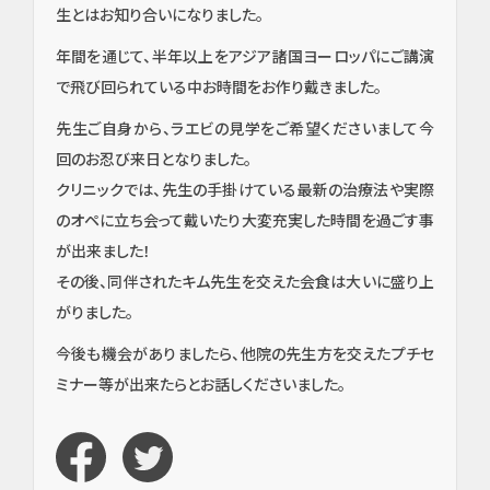
イン
生とはお知り合いになりました。
プラ
ン
年間を通じて、半年以上をアジア諸国ヨーロッパにご講演
ト・
で飛び回られている中お時間をお作り戴きました。
口腔
外
先生ご自身から、ラエビの見学をご希望くださいまして今
科・
回のお忍び来日となりました。
セラ
クリニックでは、先生の手掛けている最新の治療法や実際
ミッ
ク
のオペに立ち会って戴いたり大変充実した時間を過ごす事
（高
が出来ました！
度歯
その後、同伴されたキム先生を交えた会食は大いに盛り上
科医
療／
がりました。
短期
治
今後も機会がありましたら、他院の先生方を交えたプチセ
療）
ミナー等が出来たらとお話しくださいました。
矯
正・