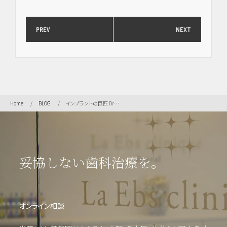
輪郭
形成
PREV
NEXT
虫
歯・
歯周
病・
根管
Home
BLOG
インプラントの巨匠 Dr Cho お忍び来日？！
治療
他
妥協しない歯科治療を。
審美
歯
科・
美容
オンライン相談